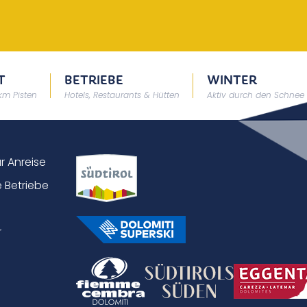
T
BETRIEBE
WINTER
 km Pisten
Hotels, Restaurants & Hütten
Aktiv durch den Schnee
ur Anreise
 Betriebe
r