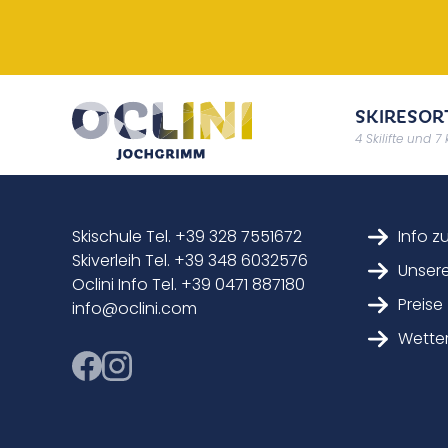
SKIRESOR
4 Skilifte und 7
Skischule Tel. +39 328 7551672
Info z
Skiverleih Tel. +39 348 6032576
Unsere
Oclini Info Tel. +39 0471 887180
Preise
info@oclini.com
Wette