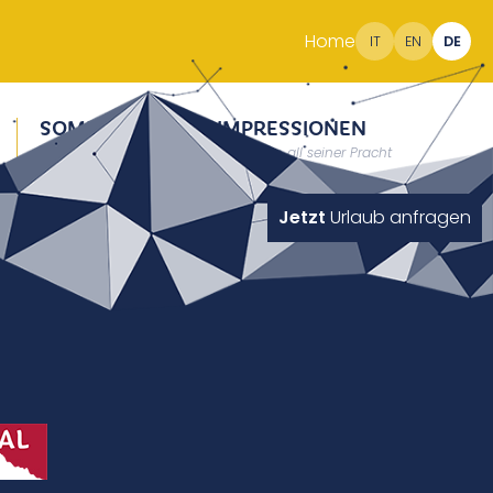
Home
IT
EN
DE
SOMMER
IMPRESSIONEN
Erholung auf 2000m
Südtirol in all seiner Pracht
Jetzt
Urlaub anfragen