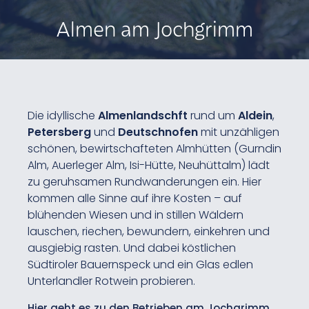
Almen am Jochgrimm
Die idyllische
Almenlandschft
rund um
Aldein
,
Petersberg
und
Deutschnofen
mit unzähligen
schönen, bewirtschafteten Almhütten (Gurndin
Alm, Auerleger Alm, Isi-Hütte, Neuhüttalm) lädt
zu geruhsamen Rundwanderungen ein. Hier
kommen alle Sinne auf ihre Kosten – auf
blühenden Wiesen und in stillen Wäldern
lauschen, riechen, bewundern, einkehren und
ausgiebig rasten. Und dabei köstlichen
Südtiroler Bauernspeck und ein Glas edlen
Unterlandler Rotwein probieren.
Hier geht es zu den Betrieben am Jochgrimm