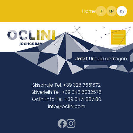
Home
IT
EN
DE
Jetzt
Urlaub anfragen
Skischule Tel. +39 328 7551672
Skiverleih Tel. +39 348 6032576
Oclini Info Tel. +39 0471 887180
info@oclini.com