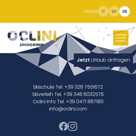
Home
IT
EN
DE
Jetzt
Urlaub anfragen
Skischule Tel. +39 328 7551672
Skiverleih Tel. +39 348 6032576
Oclini Info Tel. +39 0471 887180
info@oclini.com