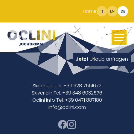
Home
IT
EN
DE
Jetzt
Urlaub anfragen
Skischule Tel. +39 328 7551672
Skiverleih Tel. +39 348 6032576
Oclini Info Tel. +39 0471 887180
info@oclini.com