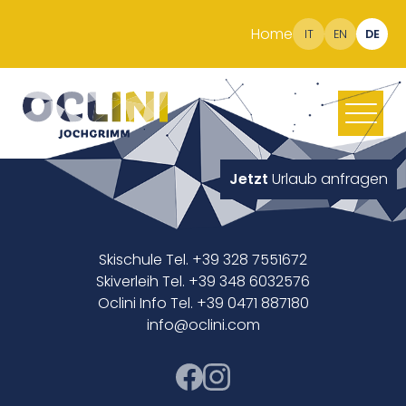
Home
IT
EN
DE
Jetzt
Urlaub anfragen
Skischule Tel. +39 328 7551672
Skiverleih Tel. +39 348 6032576
Oclini Info Tel. +39 0471 887180
info@oclini.com