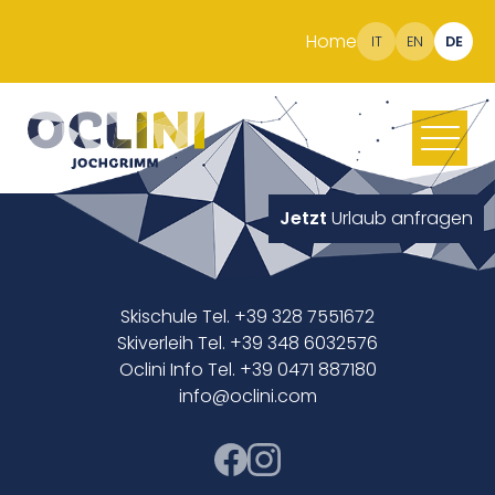
Home
IT
EN
DE
Jetzt
Urlaub anfragen
Skischule Tel. +39 328 7551672
Skiverleih Tel. +39 348 6032576
Oclini Info Tel. +39 0471 887180
info@oclini.com