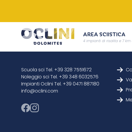
AREA SCIISTICA
4 impianti di risalita e 7 km 
Scuola sci Tel. +39 328 7551672
Co
Noleggio sci Tel. +39 348 6032576
Va
Impianti Oclini Tel. +39 0471 887180
Pr
info@oclini.com
Me