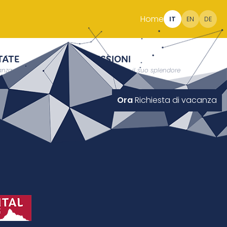
Home
IT
EN
DE
TATE
IMPRESSIONI
nza a 2000 metri
L’Alto Adige in tutto il suo splendore
Ora
Richiesta di vacanza