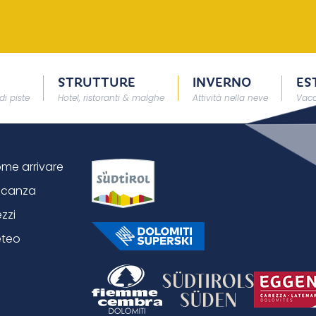
STRUTTURE
INVERNO
ES
di piste
Hotel, ristoranti & malghe
Attività nella neve
Vaca
me arrivare
canza
ezzi
teo