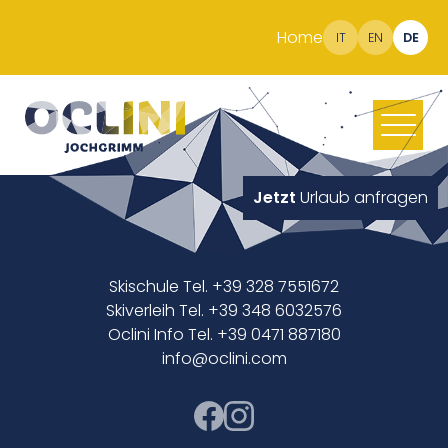
Home
IT
EN
DE
Jetzt
Urlaub anfragen
Skischule Tel. +39 328 7551672
Skiverleih Tel. +39 348 6032576
Oclini Info Tel. +39 0471 887180
info@oclini.com