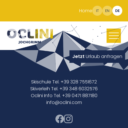
Home
IT
EN
DE
Jetzt
Urlaub anfragen
Skischule Tel. +39 328 7551672
Skiverleih Tel. +39 348 6032576
Oclini Info Tel. +39 0471 887180
info@oclini.com