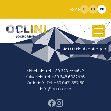
Home
IT
EN
DE
Jetzt
Urlaub anfragen
Skischule Tel. +39 328 7551672
Skiverleih Tel. +39 348 6032576
Oclini Info Tel. +39 0471 887180
info@oclini.com