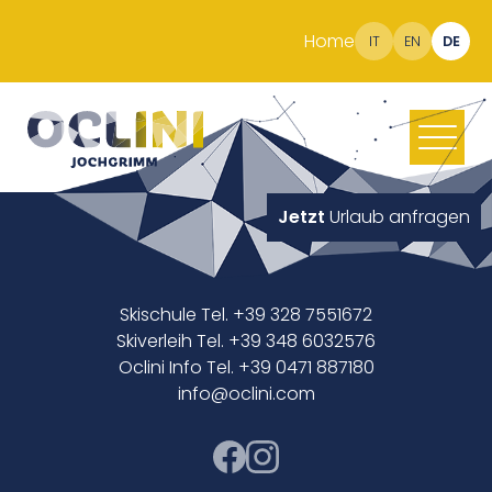
Home
IT
EN
DE
Jetzt
Urlaub anfragen
Skischule Tel. +39 328 7551672
Skiverleih Tel. +39 348 6032576
Oclini Info Tel. +39 0471 887180
info@oclini.com