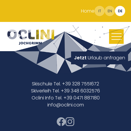
Home
IT
EN
DE
Jetzt
Urlaub anfragen
Skischule Tel. +39 328 7551672
Skiverleih Tel. +39 348 6032576
Oclini Info Tel. +39 0471 887180
info@oclini.com