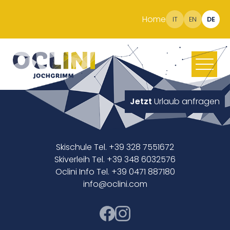
Home
IT
EN
DE
Jetzt
Urlaub anfragen
Skischule Tel. +39 328 7551672
Skiverleih Tel. +39 348 6032576
Oclini Info Tel. +39 0471 887180
info@oclini.com