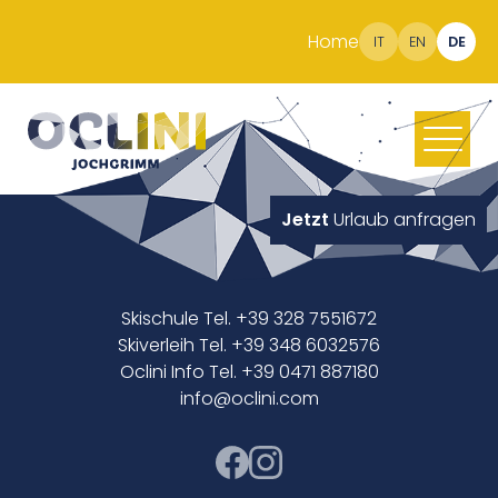
Home
IT
EN
DE
Jetzt
Urlaub anfragen
Skischule Tel. +39 328 7551672
Skiverleih Tel. +39 348 6032576
Oclini Info Tel. +39 0471 887180
info@oclini.com