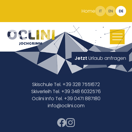
Home
IT
EN
DE
Jetzt
Urlaub anfragen
Skischule Tel. +39 328 7551672
Skiverleih Tel. +39 348 6032576
Oclini Info Tel. +39 0471 887180
info@oclini.com