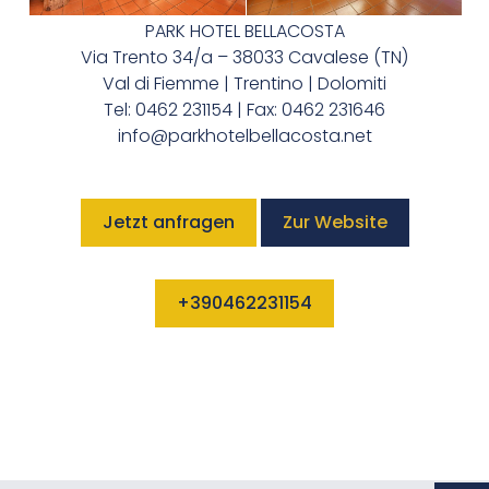
PARK HOTEL BELLACOSTA
Via Trento 34/a – 38033 Cavalese (TN)
Val di Fiemme | Trentino | Dolomiti
Tel: 0462 231154 | Fax: 0462 231646
info@parkhotelbellacosta.net
Jetzt anfragen
Zur Website
+390462231154