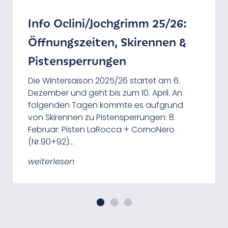
Info Oclini/Jochgrimm 25/26:
Sonnenaufgang am Weißhorn
Jochgrimm mit Google Street
Öffnungszeiten, Skirennen &
View erkunden
Eine Wanderung zum Sonnenaufgang am
Gipfel des Weißhorn ist ein unvergessliches
Pistensperrungen
Vor kurzem wurden am Jochgrimm
Erlebnis. Hier eine einige Uhrzeiten des
Wanderwege für Google Street View
Sonnenaugangs am Weißhorn: 10. April:
Die Wintersaison 2025/26 startet am 6.
aufgenommen, so wie es bereist für den
6:46 Uhr 30. April: 6:14 Uhr 15. Mai:…
Dezember und geht bis zum 10. April. An
GEOPARC Bletterbach gemacht wurde. Nun
folgenden Tagen kommte es aufgrund
lassen sich auch die Wege am
weiterlesen
von Skirennen zu Pistensperrungen: 8.
Schwarzhorn, zur…
Februar: Pisten LaRocca + CornoNero
(Nr.90+92)…
weiterlesen
weiterlesen