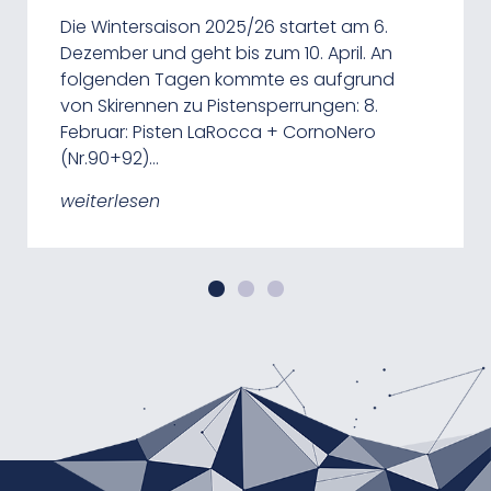
Wanderwege für Google Street View
Sonnenaugangs am Weißhorn: 10. April:
Die Wintersaison 2025/26 startet am 6.
aufgenommen, so wie es bereist für den
6:46 Uhr 30. April: 6:14 Uhr 15. Mai:…
Dezember und geht bis zum 10. April. An
GEOPARC Bletterbach gemacht wurde. Nun
folgenden Tagen kommte es aufgrund
lassen sich auch die Wege am
weiterlesen
von Skirennen zu Pistensperrungen: 8.
Schwarzhorn, zur…
Februar: Pisten LaRocca + CornoNero
(Nr.90+92)…
weiterlesen
weiterlesen