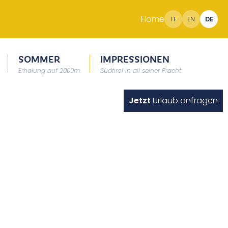
Home
IT
EN
DE
SOMMER
IMPRESSIONEN
Erholung auf 2000m
Südtirol in all seiner Pracht
Jetzt
Urlaub anfragen