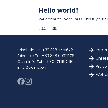
Hello world!
Welcome to WordPress. This is your first
26.05.2016
Skischule Tel. +39 328 7551672
Info z
Skiverleih Tel. +39 348 6032576
Unsere
Oclini Info Tel. +39 0471 887180
Preise
info@oclini.com
Wette