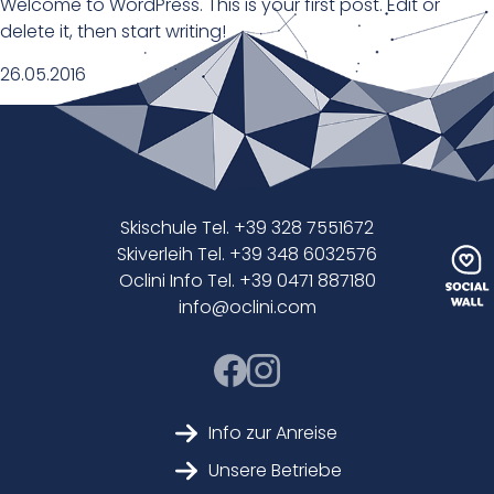
Welcome to WordPress. This is your first post. Edit or
delete it, then start writing!
26.05.2016
Skischule Tel. +39 328 7551672
Skiverleih Tel. +39 348 6032576
Oclini Info Tel. +39 0471 887180
info@oclini.com
Info zur Anreise
Unsere Betriebe