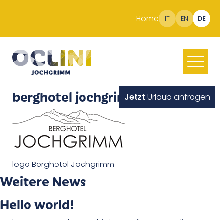
Home
IT
EN
DE
berghotel jochgrimm logo
Jetzt
Urlaub anfragen
logo Berghotel Jochgrimm
Weitere News
Hello world!