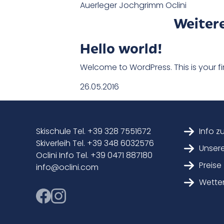
Auerleger Jochgrimm Oclini
Weiter
Hello world!
Welcome to WordPress. This is your first
26.05.2016
Skischule Tel. +39 328 7551672
Info z
Skiverleih Tel. +39 348 6032576
Unsere
Oclini Info Tel. +39 0471 887180
Preise
info@oclini.com
Wette