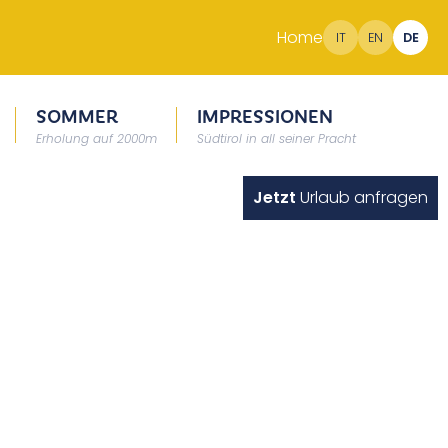
Home
IT
EN
DE
SOMMER
IMPRESSIONEN
Erholung auf 2000m
Südtirol in all seiner Pracht
Jetzt
Urlaub anfragen