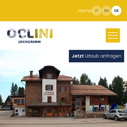
Home
IT
EN
DE
Jetzt
Urlaub anfragen