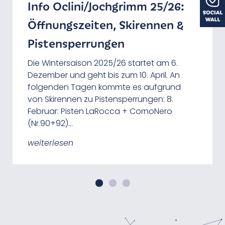
Info Oclini/Jochgrimm 25/26:
Sonnenaufgang am Weißhorn
Jochgrimm mit Google Street
Öffnungszeiten, Skirennen &
View erkunden
Eine Wanderung zum Sonnenaufgang am
Gipfel des Weißhorn ist ein unvergessliches
Pistensperrungen
Vor kurzem wurden am Jochgrimm
Erlebnis. Hier eine einige Uhrzeiten des
Wanderwege für Google Street View
Sonnenaugangs am Weißhorn: 10. April:
Die Wintersaison 2025/26 startet am 6.
aufgenommen, so wie es bereist für den
6:46 Uhr 30. April: 6:14 Uhr 15. Mai:…
Dezember und geht bis zum 10. April. An
GEOPARC Bletterbach gemacht wurde. Nun
folgenden Tagen kommte es aufgrund
lassen sich auch die Wege am
weiterlesen
von Skirennen zu Pistensperrungen: 8.
Schwarzhorn, zur…
Februar: Pisten LaRocca + CornoNero
(Nr.90+92)…
weiterlesen
weiterlesen