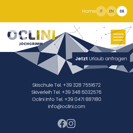
Home
IT
EN
DE
Jetzt
Urlaub anfragen
Skischule Tel. +39 328 7551672
Skiverleih Tel. +39 348 6032576
Oclini Info Tel. +39 0471 887180
info@oclini.com