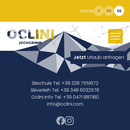
Home
IT
EN
DE
Jetzt
Urlaub anfragen
Skischule Tel. +39 328 7551672
Skiverleih Tel. +39 348 6032576
Oclini Info Tel. +39 0471 887180
info@oclini.com