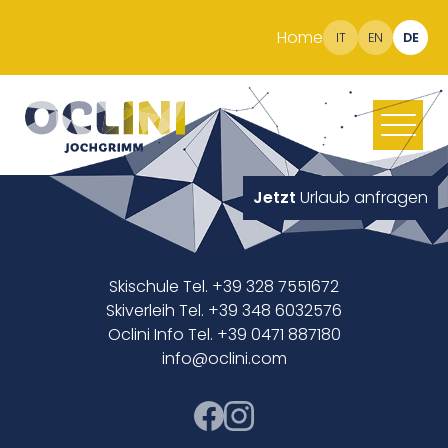
Home
IT
EN
DE
Jetzt
Urlaub anfragen
Skischule Tel. +39 328 7551672
Skiverleih Tel. +39 348 6032576
Oclini Info Tel. +39 0471 887180
info@oclini.com