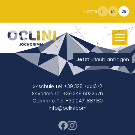
Home
IT
EN
DE
Jetzt
Urlaub anfragen
Skischule Tel. +39 328 7551672
Skiverleih Tel. +39 348 6032576
Oclini Info Tel. +39 0471 887180
info@oclini.com