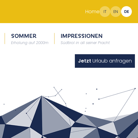
Home
IT
EN
DE
SOMMER
IMPRESSIONEN
Erholung auf 2000m
Südtirol in all seiner Pracht
Jetzt
Urlaub anfragen