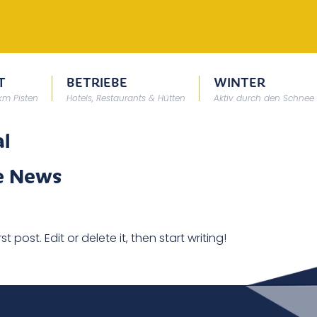
T
BETRIEBE
WINTER
 km Pisten
Hotels, Restaurants & Hütten
Aktiv durch den Schnee
al
e News
 post. Edit or delete it, then start writing!