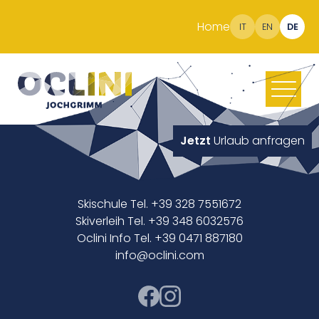
Home
IT
EN
DE
Jetzt
Urlaub anfragen
Skischule Tel. +39 328 7551672
Skiverleih Tel. +39 348 6032576
Oclini Info Tel. +39 0471 887180
info@oclini.com