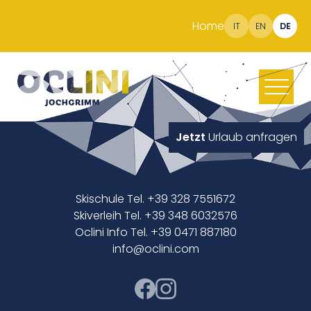
Home
IT
EN
DE
Jetzt
Urlaub anfragen
Skischule Tel. +39 328 7551672
Skiverleih Tel. +39 348 6032576
Oclini Info Tel. +39 0471 887180
info@oclini.com