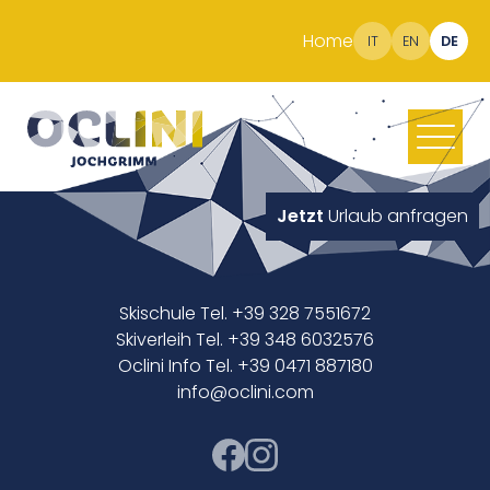
Home
IT
EN
DE
Jetzt
Urlaub anfragen
Skischule Tel. +39 328 7551672
Skiverleih Tel. +39 348 6032576
Oclini Info Tel. +39 0471 887180
info@oclini.com