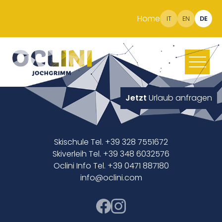
Home
IT
EN
DE
Jetzt
Urlaub anfragen
Skischule Tel. +39 328 7551672
Skiverleih Tel. +39 348 6032576
Oclini Info Tel. +39 0471 887180
info@oclini.com