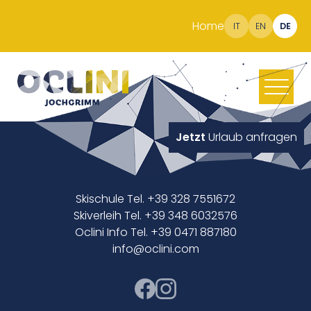
Home
IT
EN
DE
Jetzt
Urlaub anfragen
Skischule Tel. +39 328 7551672
Skiverleih Tel. +39 348 6032576
Oclini Info Tel. +39 0471 887180
info@oclini.com