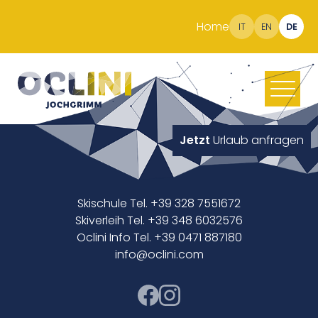
Home
IT
EN
DE
Jetzt
Urlaub anfragen
Skischule Tel. +39 328 7551672
Skiverleih Tel. +39 348 6032576
Oclini Info Tel. +39 0471 887180
info@oclini.com