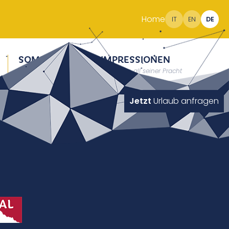
Home
IT
EN
DE
SOMMER
IMPRESSIONEN
Erholung auf 2000m
Südtirol in all seiner Pracht
Jetzt
Urlaub anfragen