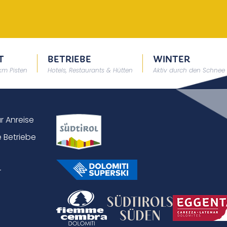
T
BETRIEBE
WINTER
 km Pisten
Hotels, Restaurants & Hütten
Aktiv durch den Schnee
ur Anreise
 Betriebe
r