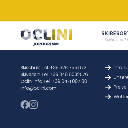
SKIRESOR
4 Skilifte und 7
Skischule Tel. +39 328 7551672
Info z
Skiverleih Tel. +39 348 6032576
Unsere
Oclini Info Tel. +39 0471 887180
Preise
info@oclini.com
Wette