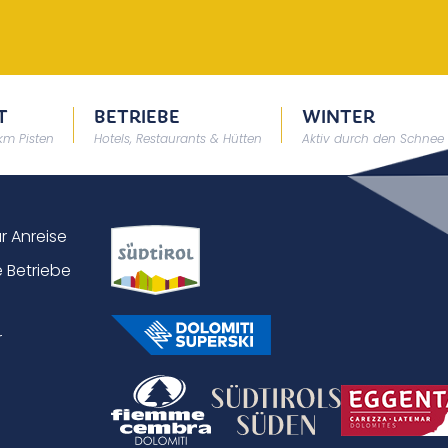
T
BETRIEBE
WINTER
 km Pisten
Hotels, Restaurants & Hütten
Aktiv durch den Schnee
ur Anreise
 Betriebe
r