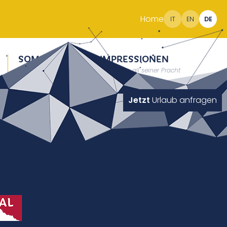
Home
IT
EN
DE
SOMMER
IMPRESSIONEN
Erholung auf 2000m
Südtirol in all seiner Pracht
Jetzt
Urlaub anfragen