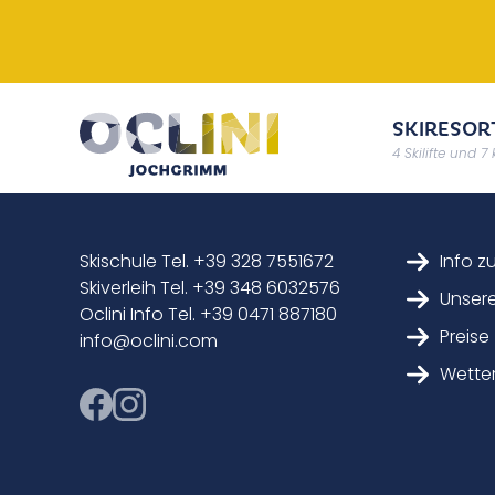
SKIRESOR
4 Skilifte und 7
Skischule Tel. +39 328 7551672
Info z
Skiverleih Tel. +39 348 6032576
Unsere
Oclini Info Tel. +39 0471 887180
Preise
info@oclini.com
Wette