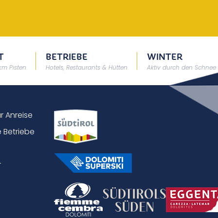
T
BETRIEBE
WINTER
 km Pisten
Hotels, Restaurants & Hütten
Aktiv durch den Schnee
ur Anreise
 Betriebe
r