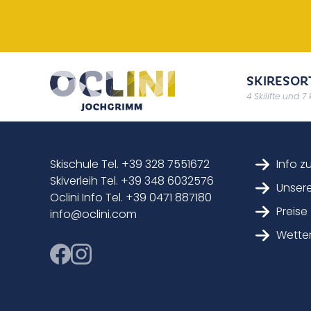
SKIRESOR
4 Skilifte und 7
Skischule Tel. +39 328 7551672
Info z
Skiverleih Tel. +39 348 6032576
Unsere
Oclini Info Tel. +39 0471 887180
Preise
info@oclini.com
Wette