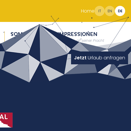
Home
IT
EN
DE
SOMMER
IMPRESSIONEN
Erholung auf 2000m
Südtirol in all seiner Pracht
Jetzt
Urlaub anfragen