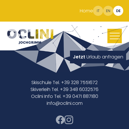
Home
IT
EN
DE
Jetzt
Urlaub anfragen
Skischule Tel. +39 328 7551672
Skiverleih Tel. +39 348 6032576
Oclini Info Tel. +39 0471 887180
info@oclini.com