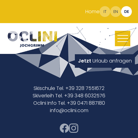
Home
IT
EN
DE
Jetzt
Urlaub anfragen
Skischule Tel. +39 328 7551672
Skiverleih Tel. +39 348 6032576
Oclini Info Tel. +39 0471 887180
info@oclini.com