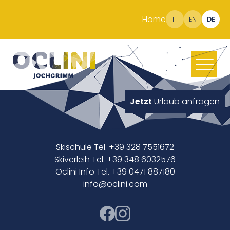
Home
IT
EN
DE
Jetzt
Urlaub anfragen
Skischule Tel. +39 328 7551672
Skiverleih Tel. +39 348 6032576
Oclini Info Tel. +39 0471 887180
info@oclini.com