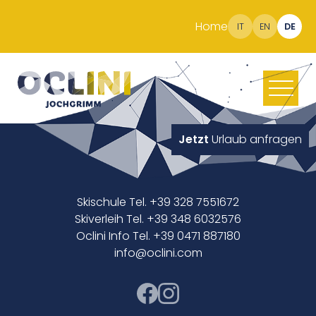
Home
IT
EN
DE
Jetzt
Urlaub anfragen
Skischule Tel. +39 328 7551672
Skiverleih Tel. +39 348 6032576
Oclini Info Tel. +39 0471 887180
info@oclini.com