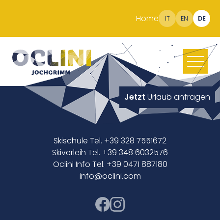
Home
IT
EN
DE
Jetzt
Urlaub anfragen
Skischule Tel. +39 328 7551672
Skiverleih Tel. +39 348 6032576
Oclini Info Tel. +39 0471 887180
info@oclini.com