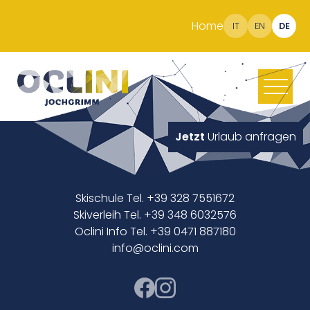
Home
IT
EN
DE
Jetzt
Urlaub anfragen
Skischule Tel. +39 328 7551672
Skiverleih Tel. +39 348 6032576
Oclini Info Tel. +39 0471 887180
info@oclini.com