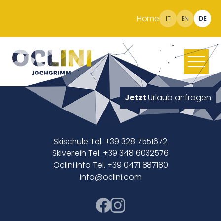
Home
IT
EN
DE
Jetzt
Urlaub anfragen
Skischule Tel. +39 328 7551672
Skiverleih Tel. +39 348 6032576
Oclini Info Tel. +39 0471 887180
info@oclini.com