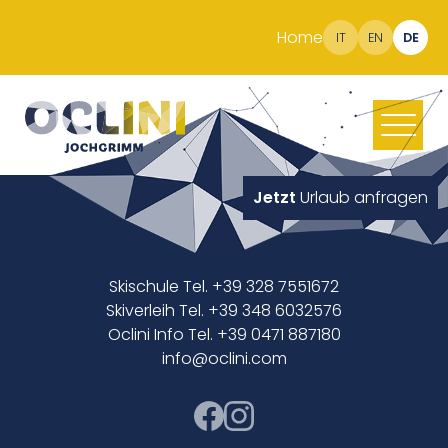
Home
IT
EN
DE
Jetzt
Urlaub anfragen
Skischule Tel. +39 328 7551672
Skiverleih Tel. +39 348 6032576
Oclini Info Tel. +39 0471 887180
info@oclini.com