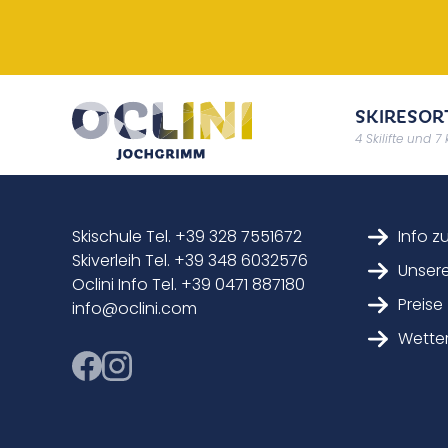
SKIRESOR
4 Skilifte und 7
Skischule Tel. +39 328 7551672
Info z
Skiverleih Tel. +39 348 6032576
Unsere
Oclini Info Tel. +39 0471 887180
Preise
info@oclini.com
Wette