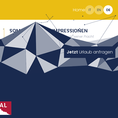
Home
IT
EN
DE
SOMMER
IMPRESSIONEN
Erholung auf 2000m
Südtirol in all seiner Pracht
Jetzt
Urlaub anfragen