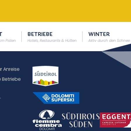
T
BETRIEBE
WINTER
 km Pisten
Hotels, Restaurants & Hütten
Aktiv durch den Schnee
ur Anreise
 Betriebe
r