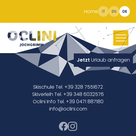
Home
IT
EN
DE
Jetzt
Urlaub anfragen
Skischule Tel. +39 328 7551672
Skiverleih Tel. +39 348 6032576
Oclini Info Tel. +39 0471 887180
info@oclini.com