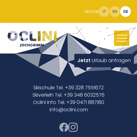
Home
IT
EN
DE
Jetzt
Urlaub anfragen
Skischule Tel. +39 328 7551672
Skiverleih Tel. +39 348 6032576
Oclini Info Tel. +39 0471 887180
info@oclini.com