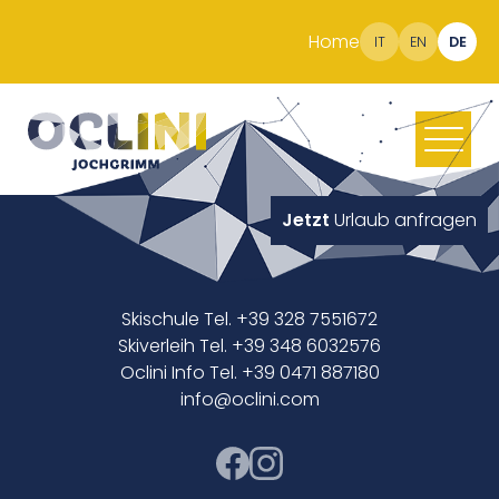
Home
IT
EN
DE
Jetzt
Urlaub anfragen
Skischule Tel. +39 328 7551672
Skiverleih Tel. +39 348 6032576
Oclini Info Tel. +39 0471 887180
info@oclini.com