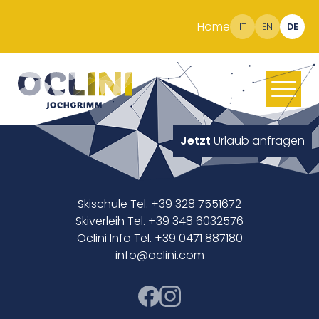
Home
IT
EN
DE
Jetzt
Urlaub anfragen
Skischule Tel. +39 328 7551672
Skiverleih Tel. +39 348 6032576
Oclini Info Tel. +39 0471 887180
info@oclini.com