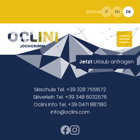
Home
IT
EN
DE
Jetzt
Urlaub anfragen
Skischule Tel. +39 328 7551672
Skiverleih Tel. +39 348 6032576
Oclini Info Tel. +39 0471 887180
info@oclini.com